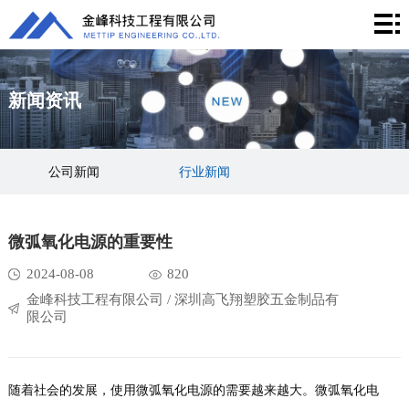
首
页
产
新闻资讯
品
解
中
决
成
公司新闻
行业新闻
心
方
功
新
案
案
闻
关
微弧氧化电源的重要性
例
资
于
联
2024-08-08
820
金峰科技工程有限公司 / 深圳高飞翔塑胶五金制品有
讯
我
系
限公司
们
我
随着社会的发展，使用微弧氧化电源的需要越来越大。微弧氧化电
们