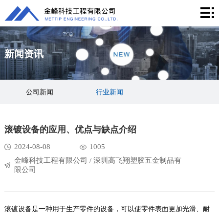
首
页
产
新闻资讯
品
解
中
决
成
公司新闻
行业新闻
心
方
功
新
案
案
闻
关
滚镀设备的应用、优点与缺点介绍
例
资
于
联
2024-08-08
1005
金峰科技工程有限公司 / 深圳高飞翔塑胶五金制品有
讯
我
系
限公司
们
我
滚镀设备是一种用于生产零件的设备，可以使零件表面更加光滑、耐
们